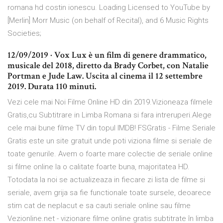
romana hd costin ionescu. Loading Licensed to YouTube by
[Merlin] Morr Music (on behalf of Recital), and 6 Music Rights
Societies;
12/09/2019 · Vox Lux è un film di genere drammatico,
musicale del 2018, diretto da Brady Corbet, con Natalie
Portman e Jude Law. Uscita al cinema il 12 settembre
2019. Durata 110 minuti.
Vezi cele mai Noi Filme Online HD din 2019.Vizioneaza filmele
Gratis,cu Subtitrare in Limba Romana si fara intreruperi.Alege
cele mai bune filme TV din topul IMDB! FSGratis - Filme Seriale
Gratis este un site gratuit unde poti viziona filme si seriale de
toate genurile. Avem o foarte mare colectie de seriale online
si filme online la o calitate foarte buna, majoritatea HD.
Totodata la noi se actualizeaza in fiecare zi lista de filme si
seriale, avem grija sa fie functionale toate sursele, deoarece
stim cat de neplacut e sa cauti seriale online sau filme
Vezionline.net - vizionare filme online gratis subtitrate în limba