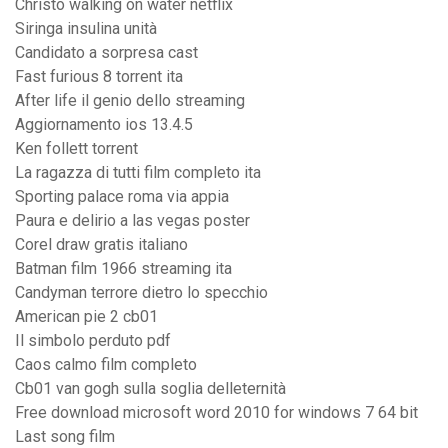
Christo walking on water netflix
Siringa insulina unità
Candidato a sorpresa cast
Fast furious 8 torrent ita
After life il genio dello streaming
Aggiornamento ios 13.4.5
Ken follett torrent
La ragazza di tutti film completo ita
Sporting palace roma via appia
Paura e delirio a las vegas poster
Corel draw gratis italiano
Batman film 1966 streaming ita
Candyman terrore dietro lo specchio
American pie 2 cb01
Il simbolo perduto pdf
Caos calmo film completo
Cb01 van gogh sulla soglia delleternità
Free download microsoft word 2010 for windows 7 64 bit
Last song film