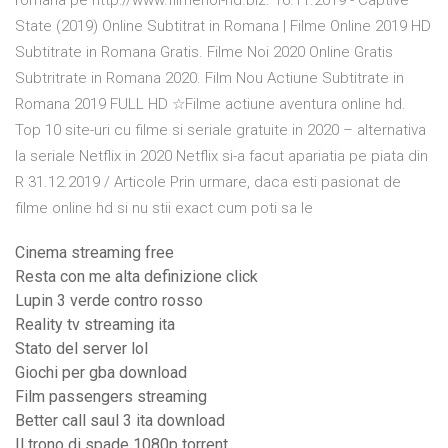
romana pe http://www.filmenoi-hd.biz. 16.11.2019 - Captive
State (2019) Online Subtitrat in Romana | Filme Online 2019 HD
Subtitrate in Romana Gratis. Filme Noi 2020 Online Gratis
Subtritrate in Romana 2020. Film Nou Actiune Subtitrate in
Romana 2019 FULL HD ☆Filme actiune aventura online hd.
Top 10 site-uri cu filme si seriale gratuite in 2020 – alternativa
la seriale Netflix in 2020 Netflix si-a facut apariatia pe piata din
R 31.12.2019 / Articole Prin urmare, daca esti pasionat de
filme online hd si nu stii exact cum poti sa le
Cinema streaming free
Resta con me alta definizione click
Lupin 3 verde contro rosso
Reality tv streaming ita
Stato del server lol
Giochi per gba download
Film passengers streaming
Better call saul 3 ita download
Il trono di spade 1080p torrent