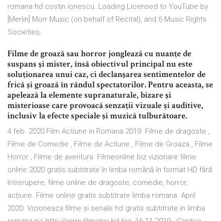
romana hd costin ionescu. Loading Licensed to YouTube by
[Merlin] Morr Music (on behalf of Recital), and 6 Music Rights
Societies;
Filme de groază sau horror jonglează cu nuanţe de
suspans şi mister, însă obiectivul principal nu este
soluţionarea unui caz, ci declanşarea sentimentelor de
frică şi groază în rândul spectatorilor. Pentru aceasta, se
apelează la elemente supranaturale, bizare şi
misterioase care provoacă senzaţii vizuale şi auditive,
inclusiv la efecte speciale şi muzică tulburătoare.
4 feb. 2020 Film Actiune in Romana 2019. Filme de dragoste ,
Filme de Comedie , Filme de Actiune , Filme de Groaza , Filme
Horror , Filme de aventura Filmeonline.biz vizionare filme
online 2020 gratis subtitrate în limba română în format HD fără
întrerupere, filme online de dragoste, comedie, horror,
acțiune. Filme online gratis subtitrate limba romana. April
2020. Vizioneaza filme si seriale hd gratis subtitrate in limba