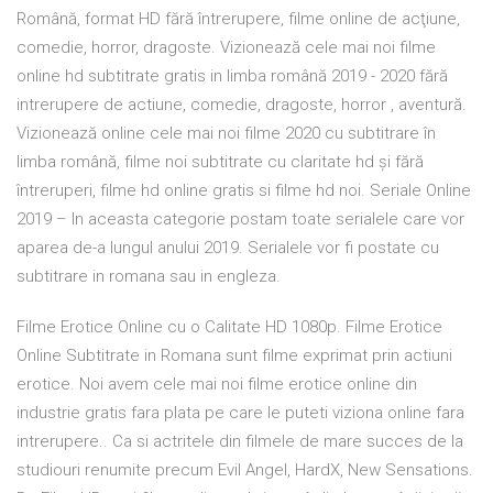
Română, format HD fără întrerupere, filme online de acţiune,
comedie, horror, dragoste. Vizionează cele mai noi filme
online hd subtitrate gratis in limba română 2019 - 2020 fără
intrerupere de actiune, comedie, dragoste, horror , aventură.
Vizionează online cele mai noi filme 2020 cu subtitrare în
limba română, filme noi subtitrate cu claritate hd și fără
întreruperi, filme hd online gratis si filme hd noi. Seriale Online
2019 – In aceasta categorie postam toate serialele care vor
aparea de-a lungul anului 2019. Serialele vor fi postate cu
subtitrare in romana sau in engleza.
Filme Erotice Online cu o Calitate HD 1080p. Filme Erotice
Online Subtitrate in Romana sunt filme exprimat prin actiuni
erotice. Noi avem cele mai noi filme erotice online din
industrie gratis fara plata pe care le puteti viziona online fara
intrerupere.. Ca si actritele din filmele de mare succes de la
studiouri renumite precum Evil Angel, HardX, New Sensations.