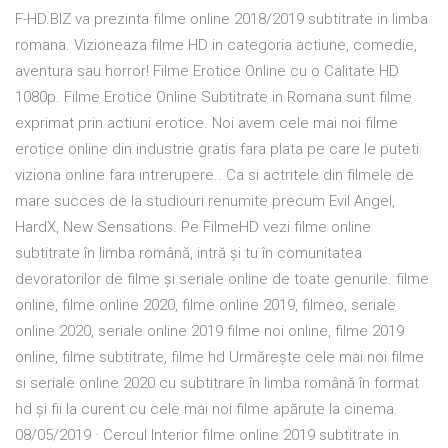
F-HD.BIZ va prezinta filme online 2018/2019 subtitrate in limba
romana. Vizioneaza filme HD in categoria actiune, comedie,
aventura sau horror! Filme Erotice Online cu o Calitate HD
1080p. Filme Erotice Online Subtitrate in Romana sunt filme
exprimat prin actiuni erotice. Noi avem cele mai noi filme
erotice online din industrie gratis fara plata pe care le puteti
viziona online fara intrerupere.. Ca si actritele din filmele de
mare succes de la studiouri renumite precum Evil Angel,
HardX, New Sensations. Pe FilmeHD vezi filme online
subtitrate în limba română, intră și tu în comunitatea
devoratorilor de filme și seriale online de toate genurile. filme
online, filme online 2020, filme online 2019, filmeo, seriale
online 2020, seriale online 2019 filme noi online, filme 2019
online, filme subtitrate, filme hd Urmărește cele mai noi filme
si seriale online 2020 cu subtitrare în limba română în format
hd și fii la curent cu cele mai noi filme apărute la cinema.
08/05/2019 · Cercul Interior filme online 2019 subtitrate in