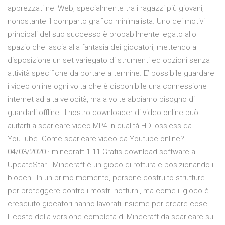
apprezzati nel Web, specialmente tra i ragazzi più giovani,
nonostante il comparto grafico minimalista. Uno dei motivi
principali del suo successo è probabilmente legato allo
spazio che lascia alla fantasia dei giocatori, mettendo a
disposizione un set variegato di strumenti ed opzioni senza
attività specifiche da portare a termine. E’ possibile guardare
i video online ogni volta che è disponibile una connessione
internet ad alta velocità, ma a volte abbiamo bisogno di
guardarli offline. Il nostro downloader di video online può
aiutarti a scaricare video MP4 in qualità HD lossless da
YouTube. Come scaricare video da Youtube online?
04/03/2020 · minecraft 1.11 Gratis download software a
UpdateStar - Minecraft è un gioco di rottura e posizionando i
blocchi. In un primo momento, persone costruito strutture
per proteggere contro i mostri notturni, ma come il gioco è
cresciuto giocatori hanno lavorati insieme per creare cose ….
Il costo della versione completa di Minecraft da scaricare su