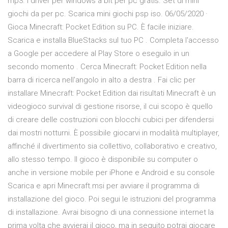
mp3. I driver per windows a bit per pc gratis. Set di mini
giochi da per pc. Scarica mini giochi psp iso. 06/05/2020 ·
Gioca Minecraft: Pocket Edition su PC. È facile iniziare.
Scarica e installa BlueStacks sul tuo PC . Completa l'accesso
a Google per accedere al Play Store o eseguilo in un
secondo momento . Cerca Minecraft: Pocket Edition nella
barra di ricerca nell'angolo in alto a destra . Fai clic per
installare Minecraft: Pocket Edition dai risultati Minecraft è un
videogioco survival di gestione risorse, il cui scopo è quello
di creare delle costruzioni con blocchi cubici per difendersi
dai mostri notturni. È possibile giocarvi in modalità multiplayer,
affinché il divertimento sia collettivo, collaborativo e creativo,
allo stesso tempo. Il gioco è disponibile su computer o
anche in versione mobile per iPhone e Android e su console
Scarica e apri Minecraft.msi per avviare il programma di
installazione del gioco. Poi segui le istruzioni del programma
di installazione. Avrai bisogno di una connessione internet la
prima volta che avvierai il gioco, ma in seguito potrai giocare